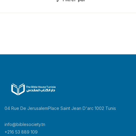
04 Rue De JerusalemPlace Saint Jean D'arc 1002 Tunis
info@biblesociety.tn
+216 53 889 109