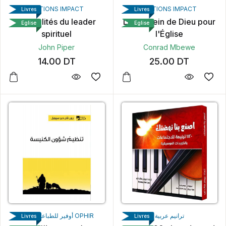
ÉDITIONS IMPACT
ÉDITIONS IMPACT
Livres
Livres
18 qualités du leader
Le dessein de Dieu pour
Eglise
Eglise
spirituel
l'Église
John Piper
Conrad Mbewe
14.00
DT
25.00
DT
ترانيم عربية
أوفير للطباعة والنشر OPHIR
Livres
Livres