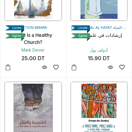
EDITION 9MARK
DAR MANHAL AL HAYAT منهل الحياة
Livres
Livres
What Is a Healthy
إرشادات في علم الوعظ
Eglise
Eglise
Church?
Mark Dever
آدولف پول
25.00
DT
15.90
DT