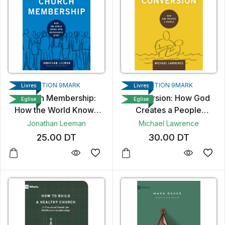
EDITION 9MARK
EDITION 9MARK
Livres
Livres
Church Membership:
Conversion: How God
Eglise
Eglise
How the World Knows
Creates a People
Who Represents Jesus
(Building Healthy
Jonathan Leeman
Michael Lawrence
(Building Healthy
Churches)
25.00
DT
30.00
DT
Churches)