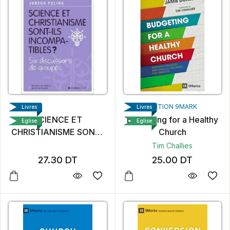
EDITION 9MARK
Livres
Livres
SCIENCE ET
Budgeting for a Healthy
Eglise
Eglise
CHRISTIANISME SONT-
Church
ILS INCOMPATIBLES
Tim Challies
LIVRE
27.30
DT
25.00
DT