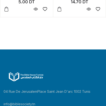
5.00
DT
14.70
DT
04 Rue De JerusalemPlace Saint Jean D'arc 1002 Tunis
info@biblesociety.tn