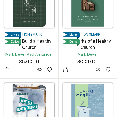
EDITION 9MARK
EDITION 9MARK
Livres
Livres
How to Build a Healthy
Nine Marks of a Healthy
Eglise
Eglise
Church
Church
Mark Dever
Paul Alexander
Mark Dever
35.00
DT
30.00
DT