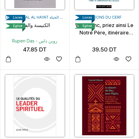
DAR MANHAL AL HAYAT منهل الحياة
ÉDITIONS DU CERF
Livres
Livres
الكنيسة والفقر
Vous donc, priez ainsi Le
Eglise
Eglise
Notre Père, itinéraire
pour la conversion des
Rupen Das - روبن داس
Églises
47.85
DT
39.50
DT