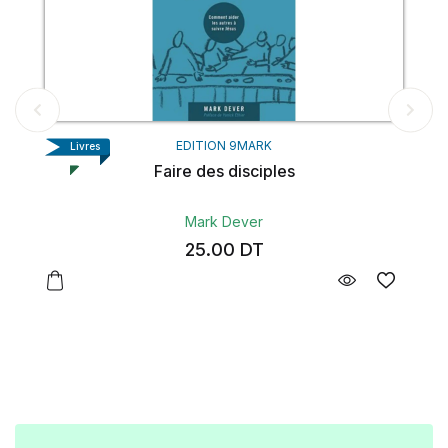
EDITION 9MARK
Livres
La théologie biblique
Nick Roark
31.00
DT